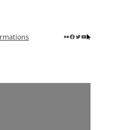
rmations
Mon compte Flickr personnel
La page Facebook Apprendre.Photo
Le compte Twitter Apprendre.Photo
La chaînte Youtube Apprendre.Photo