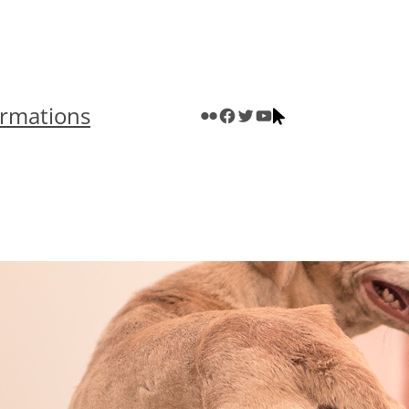
rmations
Mon compte Flickr personnel
La page Facebook Apprendre.Photo
Le compte Twitter Apprendre.Photo
La chaînte Youtube Apprendre.Photo